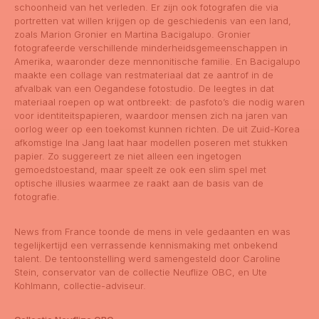
schoonheid van het verleden. Er zijn ook fotografen die via
portretten vat willen krijgen op de geschiedenis van een land,
ANBI gegevens
zoals Marion Gronier en Martina Bacigalupo. Gronier
fotografeerde verschillende minderheidsgemeenschappen in
Amerika, waaronder deze mennonitische familie. En Bacigalupo
maakte een collage van restmateriaal dat ze aantrof in de
Q&A VBCN
afvalbak van een Oegandese fotostudio. De leegtes in dat
materiaal roepen op wat ontbreekt: de pasfoto’s die nodig waren
voor identiteitspapieren, waardoor mensen zich na jaren van
oorlog weer op een toekomst kunnen richten. De uit Zuid-Korea
afkomstige Ina Jang laat haar modellen poseren met stukken
papier. Zo suggereert ze niet alleen een ingetogen
gemoedstoestand, maar speelt ze ook een slim spel met
optische illusies waarmee ze raakt aan de basis van de
fotografie.
News from France
toonde de mens in vele gedaanten en was
tegelijkertijd een verrassende kennismaking met onbekend
Contact
talent. De tentoonstelling werd samengesteld door Caroline
Stein, conservator van de collectie Neuflize OBC, en Ute
Kohlmann, collectie-adviseur.
Colofon