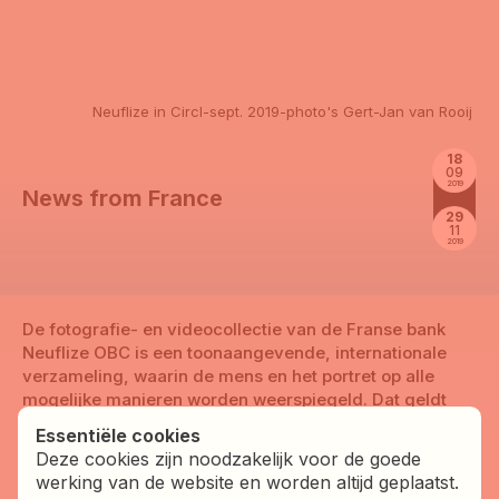
Vereniging
Neuflize in Circl-sept. 2019-photo's Gert-Jan van Rooij
18
09
2019
Kalender
News from France
29
11
2019
Over VBCN
De fotografie- en videocollectie van de Franse bank
Neuflize OBC is een toonaangevende, internationale
Activiteiten
verzameling, waarin de mens en het portret op alle
mogelijke manieren worden weerspiegeld. Dat geldt
ook voor de foto’s die, in het kader van het
Essentiële cookies
Amsterdamse fotofestival Unseen, geselecteerd waren
Bestuur
Deze cookies zijn noodzakelijk voor de goede
voor
News from France
, een tentoonstelling van jonge
werking van de website en worden altijd geplaatst.
kunstenaars die in Nederland nog weinig bekendheid